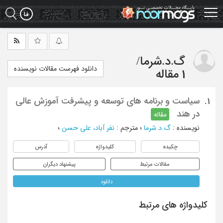
Ski
t
mai
conten
گ.د.شرما
/
دانلود فهرست مقالات نویسنده
1 مقاله
سیاست و برنامه های توسعه و پیشرفت آموزش عالی
1.
در هند
مقاله
نویسنده
:
گ.د.شرما
؛
مترجم
:
نفر آباد، علی حسن
؛
چکیده
کلیدواژه
آدرس
مقالات مرتبط
پیشنهاد دیگران
دانلود
کلیدواژه های مرتبط