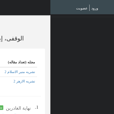
Ski
t
ورود
عضویت
mai
conten
الوقفی، إب
مجله (تعداد مقاله)
نشریه منبر الاسلام 2
نشریه الازهر 2
1.
نهایة الغادرین
مق