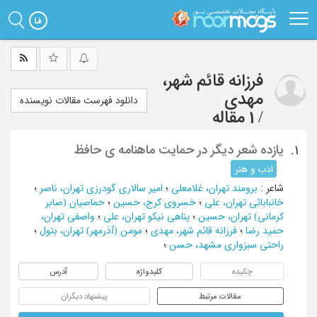
Ski
t
mai
conten
فرزانه قائم شهر،
مهدی
دانلود فهرست مقالات نویسنده
/
1 مقاله
یازده شعر دیگر در حمایت ماهنامه ی حافظ
1.
ادب و هنر
شاعر
:
برومند تهران، غلامعلی
؛
امیر سالاری گودرزی تهران، ناصر
؛
خانبابائی تهران، علی
؛
خسروی کرج، حسین
؛
حماصیان (صابر
کرمانی) تهران، حسین
؛
پناهی نیکو تهران، علی
؛
واصفی تهران،
حمید رضا
؛
فرزانه قائم شهر، مهدی
؛
مومن (آذرمهر) تهران، بتول
؛
راحتی سبزواری مشهد، حسن
؛
چکیده
کلیدواژه
آدرس
مقالات مرتبط
پیشنهاد دیگران