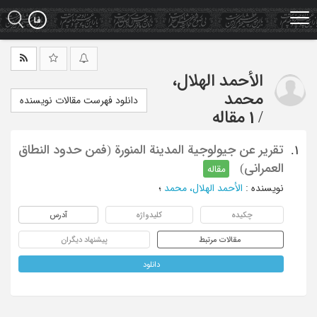
Ski
t
mai
conten
الأحمد الهلال،
محمد
دانلود فهرست مقالات نویسنده
/
1 مقاله
تقریر عن جیولوجیة المدینة المنورة (فمن حدود النطاق
1.
العمرانی)
مقاله
نویسنده
:
الأحمد الهلال، محمد
؛
چکیده
کلیدواژه
آدرس
مقالات مرتبط
پیشنهاد دیگران
دانلود