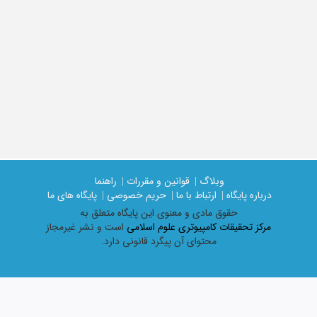
وبلاگ |
قوانین و مقررات |
راهنما
درباره پایگاه |
ارتباط با ما |
حریم خصوصی |
پایگاه های ما
حقوق مادی و معنوی اين پايگاه متعلق به
مرکز تحقیقات کامپیوتری علوم اسلامی
است و نشر غیرمجاز
محتوای آن پیگرد قانونی دارد.