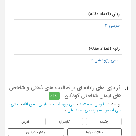
زبان (تعداد مقاله)
فارسی 3
رتبه (تعداد مقاله)
علمی-پژوهشی 3
اثر بازی های رایانه ای بر فعالیت های ذهنی و شاخص
1.
های ایمنی شناختی کودکان
مقاله
نویسنده
:
فرجی، جمشید
؛
علی پور، احمد
؛
ملایی، عین الله
؛
بیانی،
علی اصغر
؛
میر رضایی، سید علی
؛
چکیده
کلیدواژه
آدرس
مقالات مرتبط
پیشنهاد دیگران