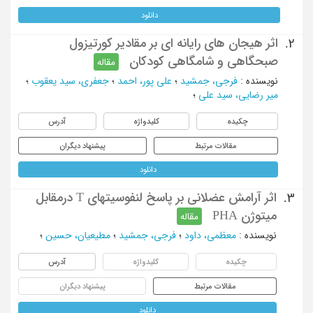
دانلود
اثر هیجان های رایانه ای بر مقادیر کورتیزول
2.
صبحگاهی و شامگاهی کودکان
مقاله
نویسنده
:
فرجی، جمشید
؛
علی پور، احمد
؛
جعفری، سید یعقوب
؛
میر رضایی، سید علی
؛
چکیده
کلیدواژه
آدرس
مقالات مرتبط
پیشنهاد دیگران
دانلود
اثر آرامش عضلانی بر پاسخ لنفوسیتهای T درمقابل
3.
میتوژن PHA
مقاله
نویسنده
:
معظمی، داود
؛
فرجی، جمشید
؛
مطیعیان، حسین
؛
چکیده
کلیدواژه
آدرس
مقالات مرتبط
پیشنهاد دیگران
دانلود