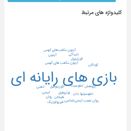
کلیدواژه های مرتبط
آزمون مکعب‌های کهس
تنیدگی
آزمون
کورتیزول
آزمون مکعب های کهس
کودکان
بازی های رایانه ای
لنفوسیت
پژوهش
ائوزینوفیل
ذهنی
ایمنی
نوتروفیل
بدن
لنفوسیتها
روان
هیجان
روان عصب ایمنی‌شناسی
فیزیولوژیک