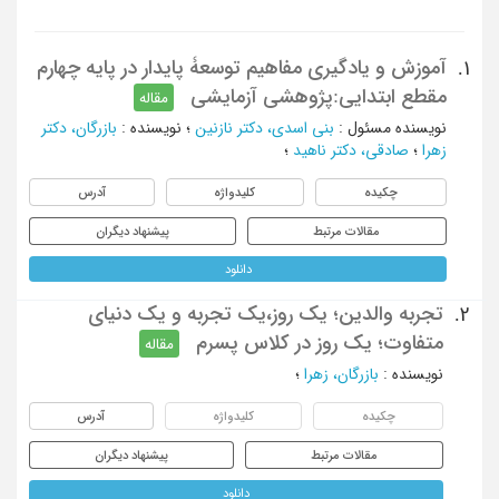
آموزش و یادگیری مفاهیم توسعۀ پایدار در پایه چهارم
1.
مقطع ابتدایی:پژوهشی آزمایشی
مقاله
نویسنده مسئول
:
بنی اسدی، دکتر نازنین
؛
نویسنده
:
بازرگان، دکتر
زهرا
؛
صادقی، دکتر ناهید
؛
چکیده
کلیدواژه
آدرس
مقالات مرتبط
پیشنهاد دیگران
دانلود
تجربه والدین؛ یک روز،یک تجربه و یک دنیای
2.
متفاوت؛ یک روز در کلاس پسرم
مقاله
نویسنده
:
بازرگان، زهرا
؛
چکیده
کلیدواژه
آدرس
مقالات مرتبط
پیشنهاد دیگران
دانلود