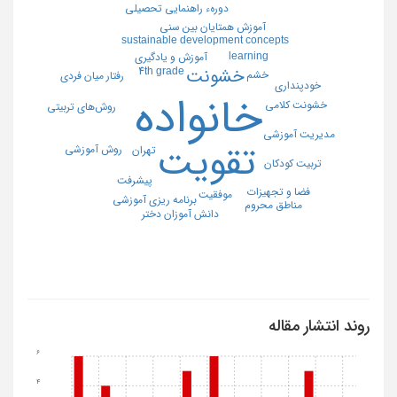
دورهء راهنمایی تحصیلی
آموزش همتایان بین سنی
sustainable development concepts
learning
آموزش و یادگیری
4th grade
خشونت
خشم
رفتار میان فردی
خودپنداری
خانواده
خشونت کلامی
روش‌های تربیتی
مدیریت آموزشی
تقویت
روش آموزشی
تهران
تربیت کودکان
پیشرفت
فضا و تجهیزات
موفقیت
برنامه ریزی آموزشی
مناطق محروم
دانش آموزان دختر
روند انتشار مقاله
6
4