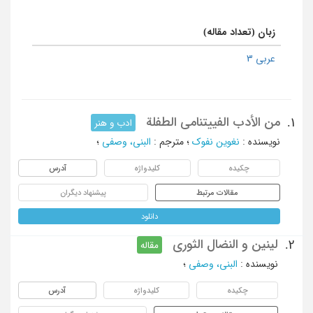
زبان (تعداد مقاله)
عربی 3
من الأدب الفییتنامی الطفلة
1.
ادب و هنر
نویسنده
:
نغوین نفوک
؛
مترجم
:
البنی، وصفی
؛
چکیده
کلیدواژه
آدرس
مقالات مرتبط
پیشنهاد دیگران
دانلود
لینین و النضال الثوری
2.
مقاله
نویسنده
:
البنی، وصفی
؛
چکیده
کلیدواژه
آدرس