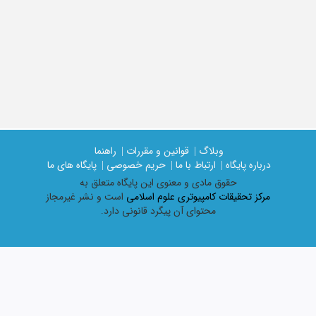
وبلاگ |
قوانین و مقررات |
راهنما
درباره پایگاه |
ارتباط با ما |
حریم خصوصی |
پایگاه های ما
حقوق مادی و معنوی اين پايگاه متعلق به
مرکز تحقیقات کامپیوتری علوم اسلامی
است و نشر غیرمجاز
محتوای آن پیگرد قانونی دارد.