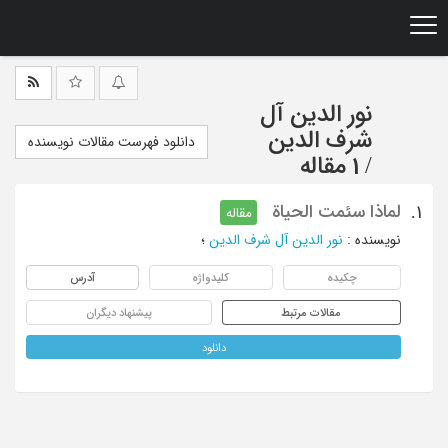
Ski
t
mai
conten
نور الدین آل
شرف الدین
دانلود فهرست مقالات نویسنده
/
1 مقاله
لماذا سئمت الحیاة
1.
مقاله
نویسنده
:
نور الدین آل شرف الدین
؛
چکیده
کلیدواژه
آدرس
مقالات مرتبط
پیشنهاد دیگران
دانلود