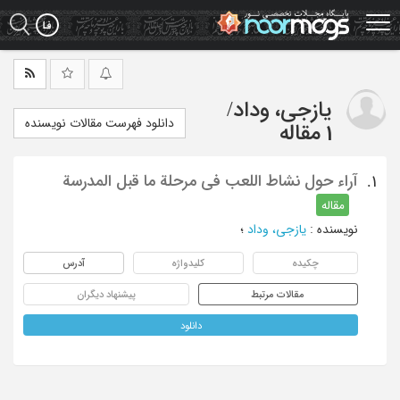
Ski
t
mai
conten
یازجی، وداد
/
دانلود فهرست مقالات نویسنده
1 مقاله
آراء حول نشاط اللعب فی مرحلة ما قبل المدرسة
1.
مقاله
نویسنده
:
یازجی، وداد
؛
چکیده
کلیدواژه
آدرس
مقالات مرتبط
پیشنهاد دیگران
دانلود