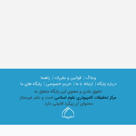
وبلاگ |
قوانین و مقررات |
راهنما
درباره پایگاه |
ارتباط با ما |
حریم خصوصی |
پایگاه های ما
حقوق مادی و معنوی اين پايگاه متعلق به
مرکز تحقیقات کامپیوتری علوم اسلامی
است و نشر غیرمجاز
محتوای آن پیگرد قانونی دارد.