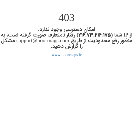
Ski
t
403
mai
conten
امکان دسترسی وجود ندارد.
از IP شما
(216.73.216.175)
رفتار نامتعارف صورت گرفته است، به
منظور رفع محدودیت از طریق support@noormags.com مشکل
را گزارش دهید.
www.noormags.ir