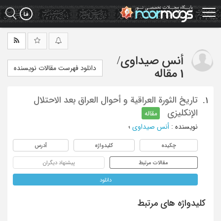
Ski
t
mai
conten
أنس صیداوی
/
دانلود فهرست مقالات نویسنده
1 مقاله
تاریخ الثورة العراقیة و أحوال العراق بعد الاحتلال
1.
الإنکلیزی
مقاله
نویسنده
:
أنس صیداوی
؛
چکیده
کلیدواژه
آدرس
مقالات مرتبط
پیشنهاد دیگران
دانلود
کلیدواژه های مرتبط