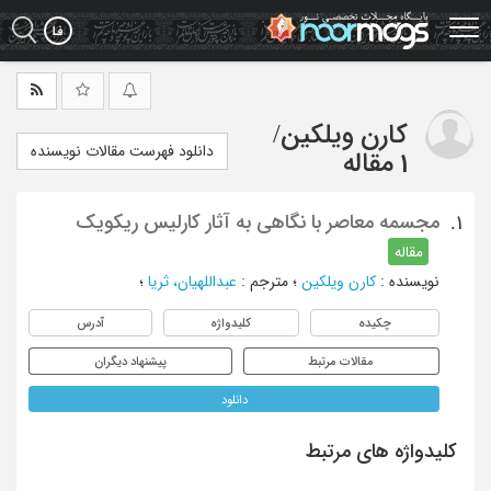
Ski
t
mai
conten
کارن ویلکین
/
دانلود فهرست مقالات نویسنده
1 مقاله
مجسمه معاصر با نگاهی به آثار کارلیس ریکویک
1.
مقاله
نویسنده
:
کارن ویلکین
؛
مترجم
:
عبداللهیان، ثریا
؛
چکیده
کلیدواژه
آدرس
مقالات مرتبط
پیشنهاد دیگران
دانلود
کلیدواژه های مرتبط