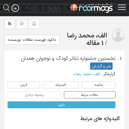
Ski
t
mai
conten
الف، محمد رضا
دانلود فهرست مقالات نویسنده
/
1 مقاله
نخستین جشنواره تئاتر کودک و نوجوان همدان
1.
خبر و گزارش
گزارشگر
:
الف، محمد رضا
؛
چکیده
کلیدواژه
آدرس
مقالات مرتبط
پیشنهاد دیگران
دانلود
کلیدواژه های مرتبط