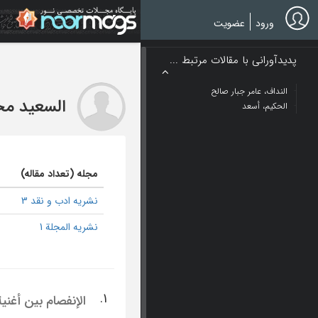
Ski
t
ورود
عضویت
mai
conten
پدیدآورانی با مقالات مرتبط ...
النداف، عامر جبار صالح
السعید مح
الحکیم، أسعد
مجله (تعداد مقاله)
نشریه ادب و نقد 3
نشریه المجلة 1
1.
الإنفصام بین أغنیة