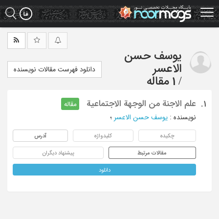
Ski
t
mai
conten
یوسف حسن
الاعسر
دانلود فهرست مقالات نویسنده
/
1 مقاله
علم الاجنة من الوجهة الاجتماعیة
1.
مقاله
نویسنده
:
یوسف حسن الاعسر
؛
چکیده
کلیدواژه
آدرس
مقالات مرتبط
پیشنهاد دیگران
دانلود