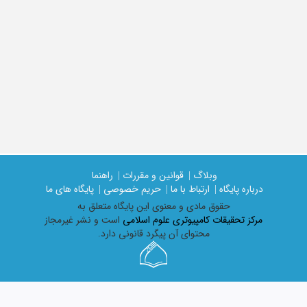
وبلاگ |
قوانین و مقررات |
راهنما
درباره پایگاه |
ارتباط با ما |
حریم خصوصی |
پایگاه های ما
حقوق مادی و معنوی اين پايگاه متعلق به
مرکز تحقیقات کامپیوتری علوم اسلامی
است و نشر غیرمجاز
محتوای آن پیگرد قانونی دارد.