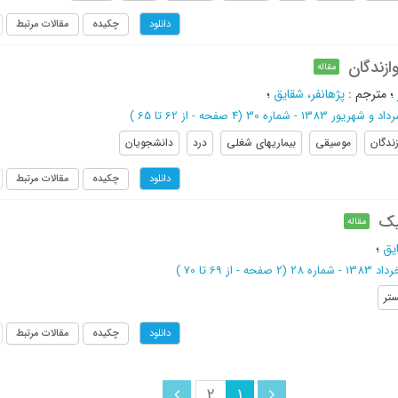
چکیده
مقالات مرتبط
دانلود
ازندگان
مقاله
؛
مترجم
:
پژهانفر، شقایق
؛
داد و شهریور 1383 - شماره 30
(‎4 صفحه -
از 62 تا 65
)
زندگان
موسیقی
بیماریهای شغلی
درد
دانشجویان
چکیده
مقالات مرتبط
دانلود
نیک
مقاله
یق
؛
اد 1383 - شماره 28
(‎2 صفحه -
از 69 تا 70
)
ستر
چکیده
مقالات مرتبط
دانلود
2
1