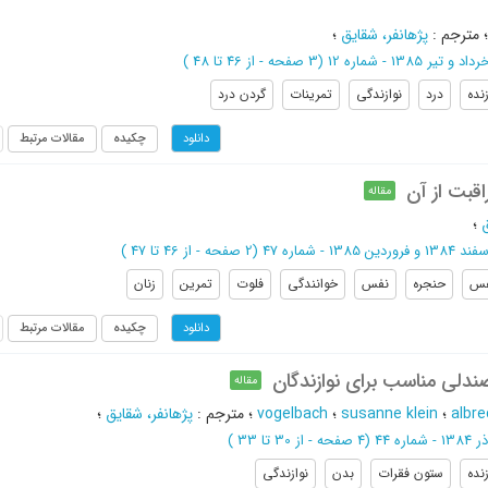
مترجم
:
پژهانفر، شقایق
؛
رداد و تیر 1385 - شماره 12
(‎3 صفحه -
از 46 تا 48
)
زنده
درد
نوازندگی
تمرینات
گردن درد
چکیده
مقالات مرتبط
دانلود
قبت از آن
مقاله
ق
؛
 1384 و فروردین 1385 - شماره 47
(‎2 صفحه -
از 46 تا 47
)
فس
حنجره
نفس
خوانندگی
فلوت
تمرین
زنان
چکیده
مقالات مرتبط
دانلود
ندلی مناسب برای نوازندگان
مقاله
albr
؛
susanne klein
؛
vogelbach
؛
مترجم
:
پژهانفر، شقایق
؛
1384 - شماره 44
(‎4 صفحه -
از 30 تا 33
)
زنده
ستون فقرات
بدن
نوازندگی