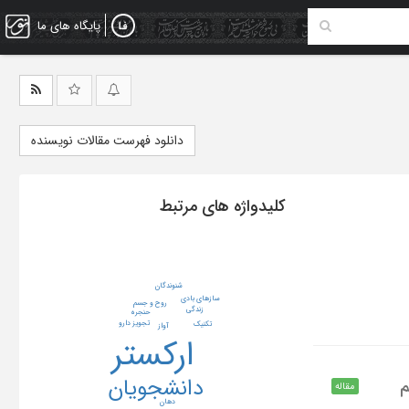
پایگاه های ما
دانلود فهرست مقالات نویسنده
کلیدواژه های مرتبط
شنوندگان
سازهای بادی
روح و جسم
زندگی
حنجره
تجویز دارو
تکنیک
آواز
ارکستر
دانشجویان
م
مقاله
دهان