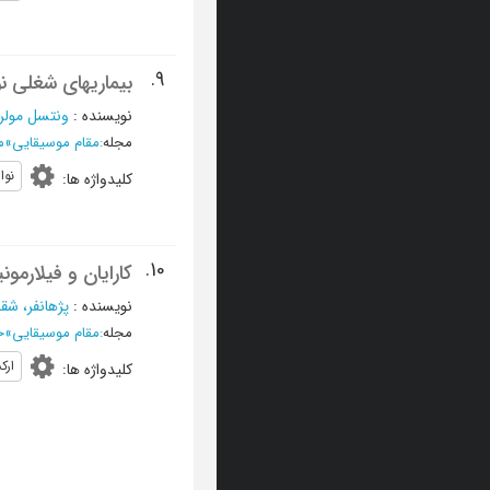
9.
بیماریهای شغلی نو
نویسنده
:
ونتسل مولر
مجله
:
مقام موسیقایی
»
مر
نوا
کلیدواژه ها
:
10.
کارایان و فیلارمو
نویسنده
:
پژهانفر، شقا
مجله
:
مقام موسیقایی
»
خرد
ارک
کلیدواژه ها
: