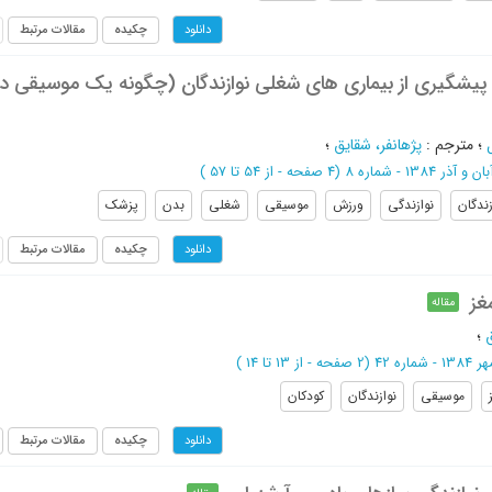
چکیده
مقالات مرتبط
دانلود
ی پیشگیری از بیماری های شغلی نوازندگان (چگونه یک موسیقی د
؛
مترجم
:
پژهانفر، شقایق
؛
بان و آذر 1384 - شماره 8
(‎4 صفحه -
از 54 تا 57
)
زندگان
نوازندگی
ورزش
موسیقی
شغلی
بدن
پزشک
چکیده
مقالات مرتبط
دانلود
غز
مقاله
ق
؛
1384 - شماره 42
(‎2 صفحه -
از 13 تا 14
)
موسیقی
نوازندگان
کودکان
چکیده
مقالات مرتبط
دانلود