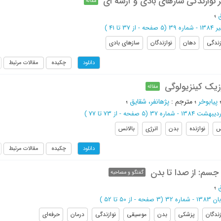
بر نوازندگی سازهای بادی و آرشه ای
مقاله
ق
؛
1384 - شماره 39
(‎5 صفحه -
از 37 تا 41
)
زندگی
دهان
نوازندگان
سازهای بادی
چکیده
مقالات مرتبط
دانلود
زیک کینزیولوگی
مقاله
پیابوخر
؛
مترجم
:
پژهانفر، شقایق
؛
دیبهشت 1384 - شماره 37
(‎5 صفحه -
از 73 تا 77
)
س
نوازنده
بدن
انرژی
بالانس
چکیده
مقالات مرتبط
دانلود
سم: از صدا تا بدن
گفتگو و مصاحبه
ق
؛
 1383 - شماره 32
(‎3 صفحه -
از 50 تا 52
)
زندگان
پزشکی
بدن
موسیقی
نوازندگی
درمان
حرفه‌ای