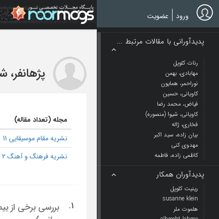
Ski
t
ورود
عضویت
mai
conten
پدیدآورانی با مقالات مرتبط ...
رنات کلوپل
پژهانفر، ش
مهابادی، بهمن
نوراحمر، همایون
کاویانی، حسین
فیاض، محمد رضا
کاویانی، شیوا (منصوره)
مجله (تعداد مقاله)
فخاری، ژاله
بیان زاده، سید اکبر
نشریه مقام موسیقایی 11
مهدوی کنی
کاظمی زاده، فاطمه
نشریه فرهنگ و آهنگ 2
پدیدآوران همکار
رینیت کلوپل
susanne klein
1.
بررسی برخی از بیم
هلموت ملر