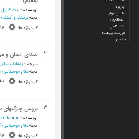
بمانیم)
albrecht lahme
الهاربود
نویسنده
:
رنات کلوپل
؛
ونتسل مولر
مجله
:
فرهنگ و آهنگ
»
خ
vogelbach
رنات کلوپل
نوا
کلیدواژه ها
:
هورست پترهسه
پیابوخر
2.
صدای انسان و مرا
مترجم
:
پژهانفر، شقای
مجله
:
مقام موسیقایی
»
اسفند
تن
کلیدواژه ها
:
3.
بررسی ویژگیهای ص
نویسنده
:
echt lahme
مجله
:
مقام موسیقایی
»
آذر 
نوا
کلیدواژه ها
: