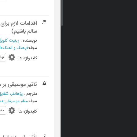
4.
اقدامات لازم برا
سالم باشیم)
نویسنده
:
رینیت کلوپل
مجله
:
فرهنگ و آهنگ
»
آ
نوا
کلیدواژه ها
:
5.
تأثیر موسیقی بر م
مترجم
:
پژهانفر، شقای
مجله
:
مقام موسیقایی
»
مهر 
مغز
کلیدواژه ها
:
6.