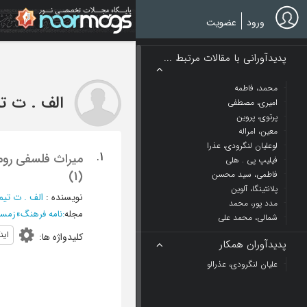
Ski
t
ورود
عضویت
mai
conten
پدیدآورانی با مقالات مرتبط ...
محمد، فاطمه
الف . ت تی
امیری، مصطفی
پرتوی، پروین
معین، امراله
لوعلیان لنگرودی، عذرا
1.
میراث فلسفی روم
فیلیپ پی . هلی
(1)
فاطمی، سید محسن
پلانتینگا، آلوین
نویسنده
:
الف . ت تیمی
مدد پور، محمد
مجله
:
نامه فرهنگ
»
زمستان 1380 
شمالی، محمد علی
این
کلیدواژه ها
:
پدیدآوران همکار
علیان لنگرودی، عذرالو