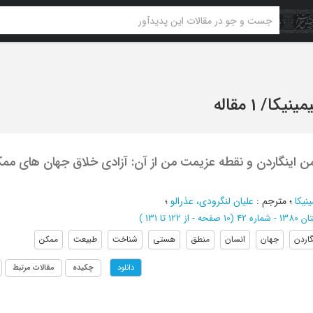
مینیکا
/
1 مقاله
ن اینگاردن و نقطه عزیمت من از آن: آزادی خلاق جهان های مم
نیکا
؛
مترجم
:
علیان لنگرودی، عذرالو
؛
- شماره 42
(‎10 صفحه -
از 122 تا 131
)
گاردن
جهان
انسان
منطق
هستی
شناخت
طبیعت
ممکن
چکیده
مقالات مرتبط
دانلود