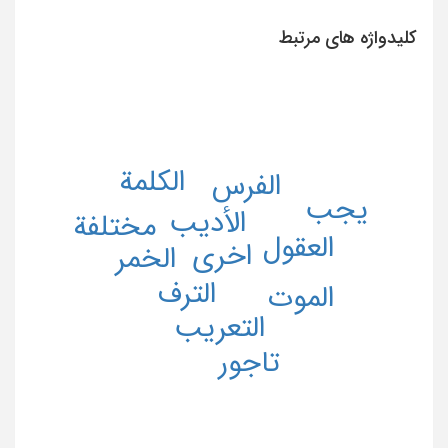
کلیدواژه های مرتبط
الکلمة
الفرس
یجب
الأدیب
مختلفة
العقول
اخری
الخمر
الترف
الموت
التعریب
تاجور