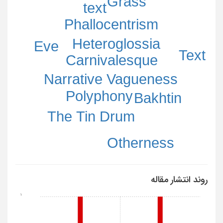
Grass
text
Phallocentrism
Heteroglossia
Eve
Text
Carnivalesque
Narrative Vagueness
Polyphony
Bakhtin
The Tin Drum
Otherness
روند انتشار مقاله
1