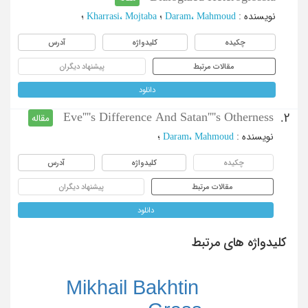
نویسنده
:
Daram، Mahmoud
؛
Kharrasi، Mojtaba
؛
چکیده
کلیدواژه
آدرس
مقالات مرتبط
پیشنهاد دیگران
دانلود
Eve''''s Difference And Satan''''s Otherness
2.
مقاله
نویسنده
:
Daram، Mahmoud
؛
چکیده
کلیدواژه
آدرس
مقالات مرتبط
پیشنهاد دیگران
دانلود
کلیدواژه های مرتبط
Mikhail Bakhtin