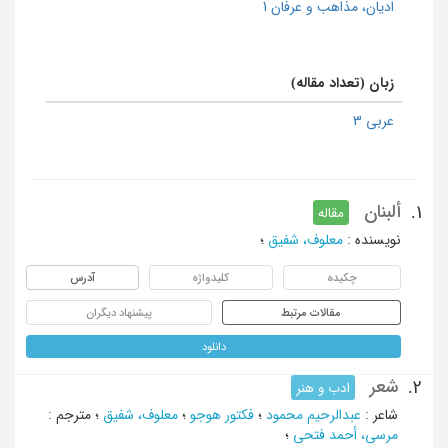
ادیان، مذاهب و عرفان 1
زبان (تعداد مقاله)
عربی 3
ألبنان
1.
مقاله
نویسنده
:
معلوف، شفیق
؛
چکیده
کلیدواژه
آدرس
مقالات مرتبط
پیشنهاد دیگران
دانلود
شعر
2.
ادب و هنر
شاعر
:
عبدالرحیم محمود
؛
فکتور هوجو
؛
معلوف، شفیق
؛
مترجم
:
مرسی، أحمد فتحی
؛