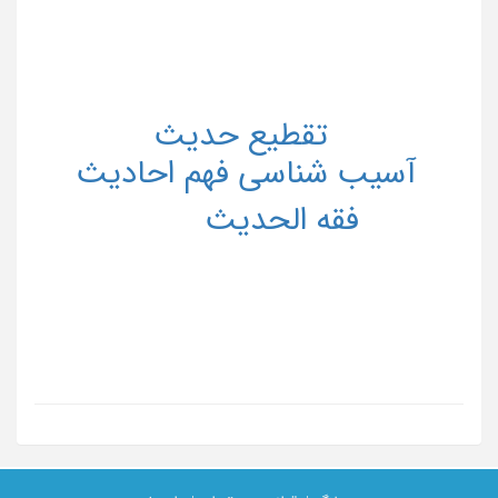
تقطیع حدیث
آسیب شناسی فهم احادیث
فقه الحدیث