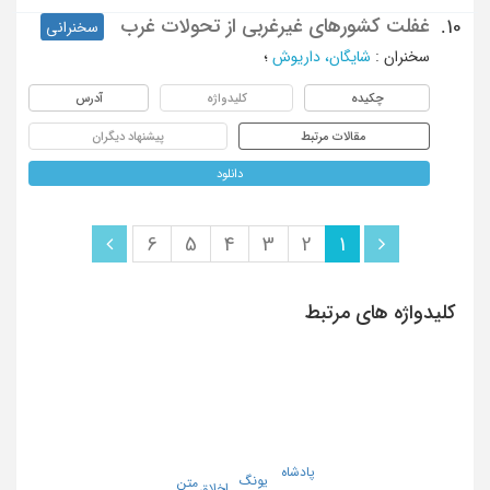
غفلت کشورهای غیرغربی از تحولات غرب
10.
سخنرانی
سخنران
:
شایگان، داریوش
؛
چکیده
کلیدواژه
آدرس
مقالات مرتبط
پیشنهاد دیگران
دانلود
6
5
4
3
2
1
کلیدواژه های مرتبط
پادشاه
یونگ
متن
اخلاق