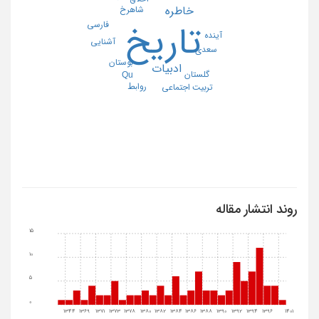
شاهرخ
خاطره
فارسی
تاریخ
آینده
آشنایی
سعدی
بوستان
ادبیات
گلستان
Qu
رواﺑﻂ
تربیت اجتماعی
روند انتشار مقاله
15
10
5
0
1344
1369
1371
1373
1378
1380
1382
1384
1386
1388
1390
1392
1394
1396
1401