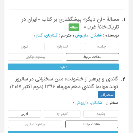
مسالۀ «آن دیگر» پیشگفتاری بر کتاب «ایران در
1.
تاریک‌خانۀ غرب»
مقاله
نویسنده
:
شایگان، داریوش
؛
مترجم
:
گلناریان، گلنار
؛
چکیده
کلیدواژه
آدرس
مقالات مرتبط
پیشنهاد دیگران
دانلود
گاندی و پرهیز از خشونت؛ متن سخنرانی در سالروز
2.
تولد مهاتما گاندی دهم مهرماه 1396 (دوم اکتبر 2017)
سخنرانی
سخنران
:
شایگان، داریوش
؛
چکیده
کلیدواژه
آدرس
مقالات مرتبط
پیشنهاد دیگران