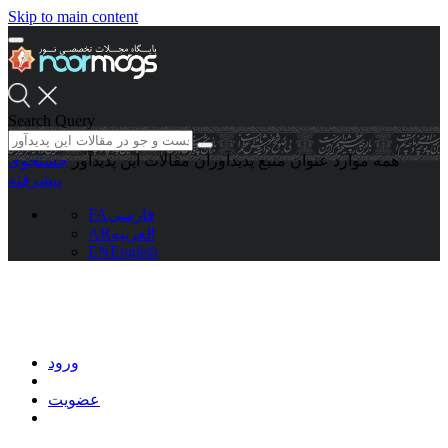
Skip to main content
Search Query
همه موارد
عنوان منبع
پدیدآوران
مقالات این پدیدآور
جستجوی
پیشرفته
فارسی
FA
العربیه
AR
EN
English
ورود
عضویت