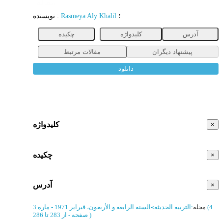
مقاله
؛
Rasmeya Aly Khalil
:
نویسنده
آدرس
کلیدواژه
چکیده
پیشنهاد دیگران
مقالات مرتبط
دانلود
کلیدواژه
×
چکیده
×
آدرس
×
(‎4
مجله
:
التربیة الحدیثة
»
السنة الرابعة و الأربعون، فبرایر 1971 - ماره 3
)
از 283 تا 286
صفحه -