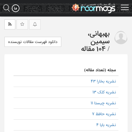
Ski
t
mai
conten
بهبهانی،
سیمین
دانلود فهرست مقالات نویسنده
/
104 مقاله
مجله (تعداد مقاله)
نشریه بخارا 43
نشریه کلک 13
نشریه چیستا 11
نشریه حافظ 7
نشریه بایا 4