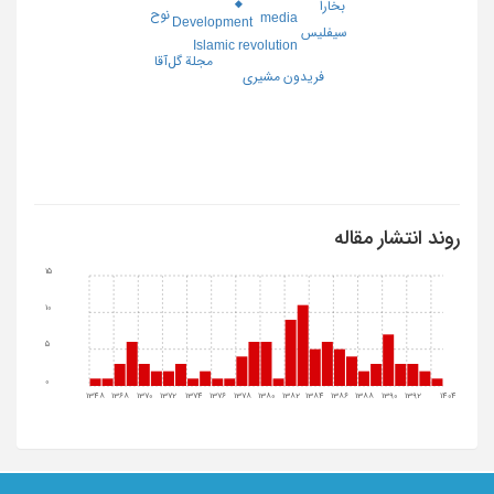
بخارا
نوح
media
Development
سیفلیس
Islamic revolution
مجلة گل‌آقا
فریدون مشیری
روند انتشار مقاله
15
10
5
0
1348
1368
1370
1372
1374
1376
1378
1380
1382
1384
1386
1388
1390
1392
1404