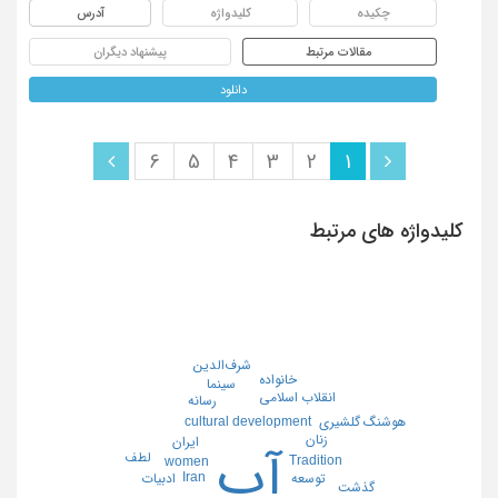
چکیده
کلیدواژه
آدرس
مقالات مرتبط
پیشنهاد دیگران
دانلود
6
5
4
3
2
1
کلیدواژه های مرتبط
شرف‌الدین
خانواده
سینما
انقلاب اسلامی
رسانه
cultural development
هوشنگ گلشیری
زنان
ایران
آب
لطف
Tradition
women
Iran
توسعه
ادبیات
گذشت