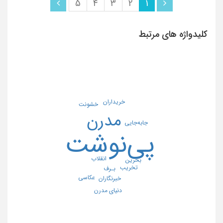
5
4
3
2
1
کلیدواژه های مرتبط
خریداران
خشونت
مدرن
جابه‌جایى
پی‌نوشت
انقلاب
بحرین
تخریب
بـرف
عکاسی
خبرنگاران
دنیای مدرن