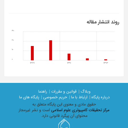
روند انتشار مقاله
30
20
10
0
1389
1391
1393
وبلاگ |
قوانین و مقررات |
راهنما
درباره پایگاه |
ارتباط با ما |
حریم خصوصی |
پایگاه های ما
حقوق مادی و معنوی اين پايگاه متعلق به
مرکز تحقیقات کامپیوتری علوم اسلامی
است و نشر غیرمجاز
محتوای آن پیگرد قانونی دارد.