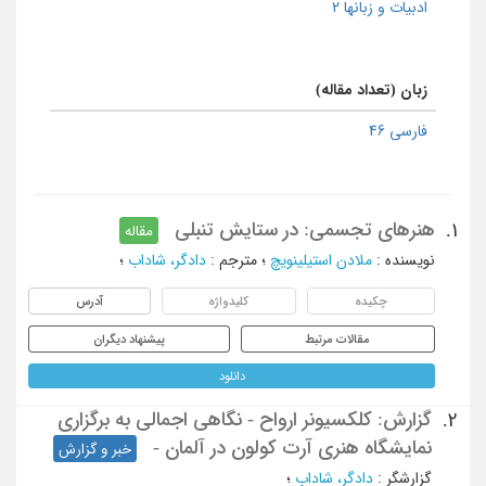
ادبیات و زبانها 2
زبان (تعداد مقاله)
فارسی 46
هنرهای تجسمی: در ستایش تنبلی
1.
مقاله
نویسنده
:
ملادن استیلینویچ
؛
مترجم
:
دادگر، شاداب
؛
چکیده
کلیدواژه
آدرس
مقالات مرتبط
پیشنهاد دیگران
دانلود
گزارش: کلکسیونر ارواح - نگاهی اجمالی به برگزاری
2.
نمایشگاه هنری آرت کولون در آلمان -
خبر و گزارش
گزارشگر
:
دادگر، شاداب
؛