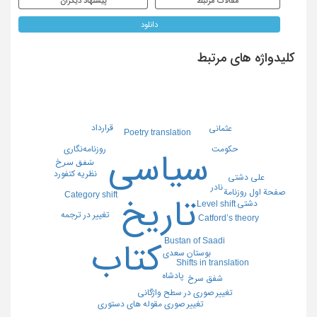
مقالات مرتبط
پیشنهاد دیگران
دانلود
کلیدواژه های مرتبط
قرارداد
عثمانی
Poetry translation
روزنامه‌نگاری
حکومت
سیاسی
ﺷﻔﻖ ﺳﺮخ
نظریه کتفورد
علي دشتي
نادر
صفحة اول روزنامة
Category shift
تاریخ
دشتی
Level shift
تغییر در ترجمه
Catford’s theory
Bustan of Saadi
کتاب
بوستان سعدی
Shifts in translation
پادشاه
شفق سرخ
تغییر صوری در سطح واژگانی
تغییر صوری مقوله های دستوری