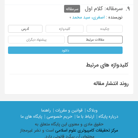
سرمقاله: کلام اول
9.
سرمقاله
نویسنده
:
اصغری، سید محمد
؛
چکیده
کلیدواژه
آدرس
مقالات مرتبط
پیشنهاد دیگران
دانلود
کلیدواژه های مرتبط
روند انتشار مقاله
وبلاگ |
قوانین و مقررات |
راهنما
درباره پایگاه |
ارتباط با ما |
حریم خصوصی |
پایگاه های ما
حقوق مادی و معنوی اين پايگاه متعلق به
مرکز تحقیقات کامپیوتری علوم اسلامی
است و نشر غیرمجاز
محتوای آن پیگرد قانونی دارد.