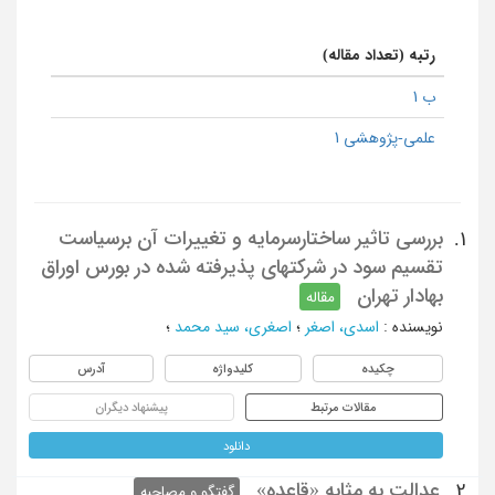
رتبه (تعداد مقاله)
ب 1
علمی-پژوهشی 1
بررسی تاثیر ساختارسرمایه و تغییرات آن برسیاست
1.
تقسیم سود در شرکتهای پذیرفته شده در بورس اوراق
بهادار تهران
مقاله
نویسنده
:
اسدی، اصغر
؛
اصغری، سید محمد
؛
چکیده
کلیدواژه
آدرس
مقالات مرتبط
پیشنهاد دیگران
دانلود
عدالت به مثابه «قاعده»
2.
گفتگو و مصاحبه