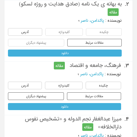
به بهانه ی یک نامه (صادق هدایت و روژه لسکو)
2.
مقاله
نویسنده
:
پاکدامن، ناصر
؛
چکیده
کلیدواژه
آدرس
مقالات مرتبط
پیشنهاد دیگران
دانلود
فرهنگ، جامعه و اقتصاد
3.
مقاله
نویسنده
:
پاکدامن، ناصر
؛
چکیده
کلیدواژه
آدرس
مقالات مرتبط
پیشنهاد دیگران
دانلود
میرزا عبدالغفار نجم الدوله و «تشخیص نفوس
4.
دارالخلافه»
مقاله
نویسنده
:
پاکدامن، ناصر
؛