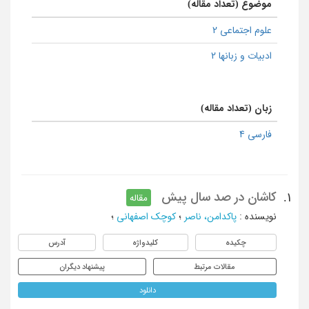
موضوع (تعداد مقاله)
علوم اجتماعی 2
ادبیات و زبانها 2
زبان (تعداد مقاله)
فارسی 4
کاشان در صد سال پیش
1.
مقاله
نویسنده
:
پاکدامن، ناصر
؛
کوچک اصفهانی
؛
چکیده
کلیدواژه
آدرس
مقالات مرتبط
پیشنهاد دیگران
دانلود