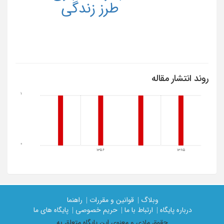
طرز زندگی
روند انتشار مقاله
1
0
1356
1385
وبلاگ |
قوانین و مقررات |
راهنما
درباره پایگاه |
ارتباط با ما |
حریم خصوصی |
پایگاه های ما
حقوق مادی و معنوی اين پايگاه متعلق به