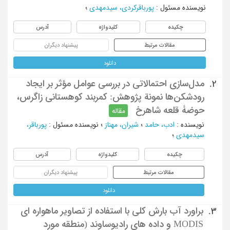
نویسنده مسئول
:
پورباقرکردی، سیدمهدی
؛
چکیده
کلیدواژه
آدرس
مقالات مرتبط
پیشنهاد دیگران
دانلود
مدل‌سازی احتمالاتی در بررسی عوامل مؤثر بر ایجاد
2.
رودشکن‌ها نمونة پژوهش: کمربند کوهستانی زاگرس،
حوضۀ قلعه شاهرخ
مقاله
نویسنده
:
ادب، حامد
؛
شیران، مهناز
؛
نویسنده مسئول
:
پورباقر،
سیدمهدی
؛
چکیده
کلیدواژه
آدرس
مقالات مرتبط
پیشنهاد دیگران
دانلود
براورد آب بارش کلی با استفاده از تصاویر ماهواره ای
3.
MODIS و داده های رادیوساوند (منطقه مورد