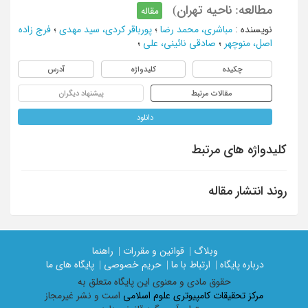
مطالعه: ناحیه تهران)
مقاله
نویسنده
:
مباشری، محمد رضا
؛
پورباقر کردی، سید مهدی
؛
فرج زاده
اصل، منوچهر
؛
صادقی نائینی، علی
؛
چکیده
کلیدواژه
آدرس
مقالات مرتبط
پیشنهاد دیگران
دانلود
کلیدواژه های مرتبط
روند انتشار مقاله
وبلاگ |
قوانین و مقررات |
راهنما
درباره پایگاه |
ارتباط با ما |
حریم خصوصی |
پایگاه های ما
حقوق مادی و معنوی اين پايگاه متعلق به
مرکز تحقیقات کامپیوتری علوم اسلامی
است و نشر غیرمجاز