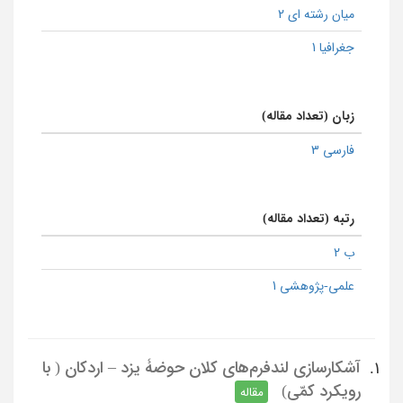
میان رشته ای 2
جغرافیا 1
زبان (تعداد مقاله)
فارسی 3
رتبه (تعداد مقاله)
ب 2
علمی-پژوهشی 1
آشکارسازی لندفرم‌های کلان حوضۀ یزد – اردکان ( با
1.
رویکرد کمّی)
مقاله