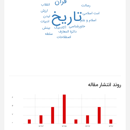
قرآن
انقلاب
رسالت
تاریخ
ارزش
امت اسلامی
لیدن
اسلام و علم
ادبیات
خاورشناسی
آکادمیک
بینش
دائرة المعارف
سلطه
اصطلاحات
روند انتشار مقاله
6
4
2
0
1383
1385
1387
1392