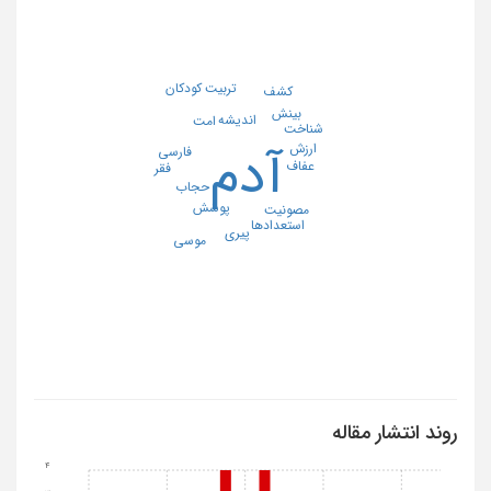
تربیت کودکان
کشف
بینش
اندیشه
امت
شناخت
ارزش
آدم
فارسی
عفاف
فقر
حجاب
پوشش
مصونیت
استعدادها
پیری
موسی
روند انتشار مقاله
4