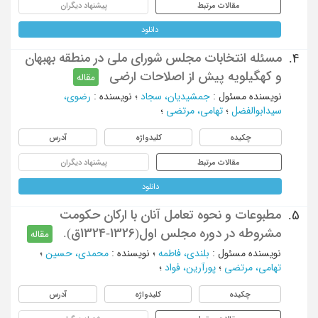
مقالات مرتبط
پیشنهاد دیگران
دانلود
مسئله انتخابات مجلس شورای ملی در منطقه بهبهان
4.
و کهگیلویه پیش از اصلاحات ارضی
مقاله
نویسنده مسئول
:
جمشیدیان، سجاد
؛
نویسنده
:
رضوی،
سیدابوالفضل
؛
تهامی، مرتضی
؛
چکیده
کلیدواژه
آدرس
مقالات مرتبط
پیشنهاد دیگران
دانلود
مطبوعات و نحوه تعامل آنان با ارکان حکومت
5.
مشروطه در دوره مجلس اول(1326-1324ق).
مقاله
نویسنده مسئول
:
بلندی، فاطمه
؛
نویسنده
:
محمدی، حسین
؛
تهامی، مرتضی
؛
پورآرین، فواد
؛
چکیده
کلیدواژه
آدرس