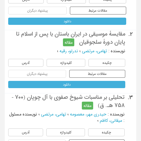
مقالات مرتبط
پیشنهاد دیگران
دانلود
مقایسۀ موسیقی در ایران باستان با پس از اسلام تا
2.
پایان دورۀ سلجوقیان
مقاله
نویسنده
:
تهامی، مرتضی
؛
ندرلو، رقیه
؛
چکیده
کلیدواژه
آدرس
مقالات مرتبط
پیشنهاد دیگران
دانلود
تحلیلی بر مناسبات شیوخ صفوی با آل چوپان (700 -
3.
758 هـ. ق)
مقاله
نویسنده
:
حیدری مهر، معصومه
؛
تهامی، مرتضی
؛
نویسنده مسئول
:
میقانی، کاظم
؛
چکیده
کلیدواژه
آدرس