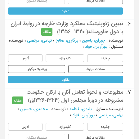
مقالات مرتبط
پیشنهاد دیگران
دانلود
تبیین ژئوپلیتیک عملکرد وزارت خارجه در روابط ایران
6.
با دول خاورمیانه( 1320- 1356)
مقاله
نویسنده
:
جیران، یاسین
؛
پرگاری، صالح
؛
تهامی، مرتضی
؛
نویسنده
مسئول
:
پورآرین، فواد
؛
چکیده
کلیدواژه
آدرس
مقالات مرتبط
پیشنهاد دیگران
دانلود
مطبوعات و نحوۀ تعامل آنان با ارکان حکومت
7.
مشروطه در دورۀ مجلس اول (1324-1326ق)
مقاله
نویسنده مسئول
:
بلندی، فاطمه
؛
نویسنده
:
محمدی، حسین
؛
تهامی، مرتضی
؛
پورآرین، فؤاد
؛
چکیده
کلیدواژه
آدرس
مقالات مرتبط
پیشنهاد دیگران