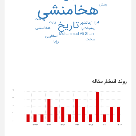
هخامنشی
بینش
زرتشت
تاریخ
پارت
ایزد
آرمانشهر
هخامنشی
پیشرفت
بآ
Mohammad Ali Shah
اساطیری
ساخت
رؤیا
روند انتشار مقاله
4
3
2
1
0
1383
1387
1394
1397
1399
1401
1404