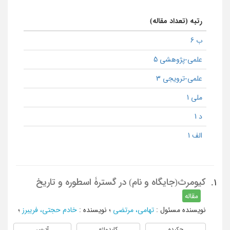
رتبه (تعداد مقاله)
ب 6
علمی-پژوهشی 5
علمی-ترویجی 3
ملی 1
د 1
الف 1
کیومرث(جایگاه و نام) در گسترۀ اسطوره و تاریخ
1.
مقاله
نویسنده مسئول
:
تهامی، مرتضی
؛
نویسنده
:
خادم حجتی، فریبرز
؛
چکیده
کلیدواژه
آدرس