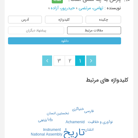
نویسنده
:
تهامی، مرتضی
؛
حیدرپور، آزاده
؛
چکیده
کلیدواژه
آدرس
مقالات مرتبط
پیشنهاد دیگران
دانلود
3
2
1
کلیدواژه های مرتبط
خنیاگری
فارسی
نخستین انسان
رؤیا
شاهی
نوآوری و خلاقیت
Achamenid
تاریخ
انشان
Instrument
National Assembly