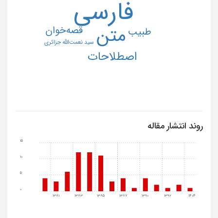
فارسی
قصه‌خوان
متن
طبیب
سید نعمت‌الله جزائری
اصطلاحات
روند انتشار مقاله
15
10
5
0
1381
1383
1385
1387
1390
1392
1404