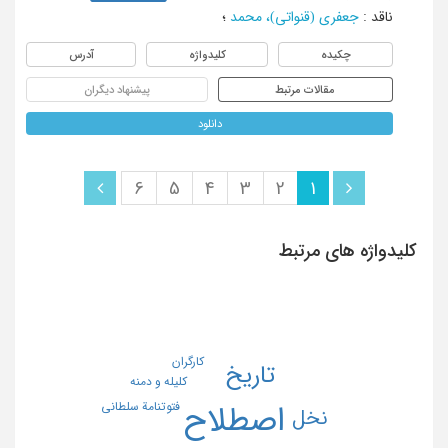
ناقد
:
جعفری (قنواتی)، محمد
؛
چکیده
کلیدواژه
آدرس
مقالات مرتبط
پیشنهاد دیگران
دانلود
6
5
4
3
2
1
کلیدواژه های مرتبط
کارگران
تاریخ
کلیله و دمنه
فتوتنامة سلطانی
اصطلاح
نخل