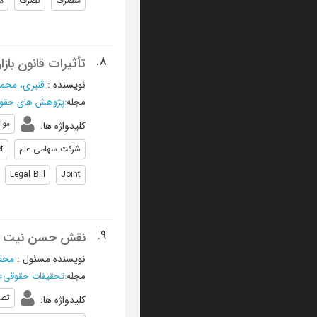
متصرف
تصرف
م
8.
تأثیرات قانون بازار اوراق بهادار 1384 بر مواعد قان
نویسنده
:
قنبری، محم
مجله
:
پژوهش های حقوق
موا
کلیدواژه ها
:
شرکت سهامی عام
t
Legal Bill
Joint
9.
نقش حسن نیت در ا
نویسنده مسئول
:
محق
مجله
:
تحقیقات حقوقی
»
تص
کلیدواژه ها
: