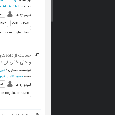
نویسنده
:
رحمانی، سم
مجله
:
مطالعات فقه اقتص
تصم
کلیدواژه ها
:
اشخاص ثالث
rties
ctors in English law
3.
حمایت از داده‌ها
و جای خالی آن در
نویسنده مسئول
:
شیر
مجله
:
حقوق فناوری‌های 
حما
کلیدواژه ها
:
tion Regulation GDPR