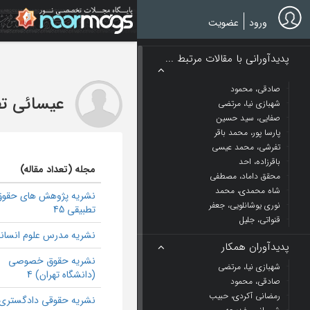
Ski
t
ورود
عضویت
mai
conten
پدیدآورانی با مقالات مرتبط ...
صادقی، محمود
عیسائی ت
شهبازی نیا، مرتضی
صفایی، سید حسین
پارسا پور، محمد باقر
تفرشی، محمد عیسی
باقرزاده، احد
مجله (تعداد مقاله)
محقق داماد، مصطفی
شاه محمدی، محمد
نشریه پژوهش های حقوق
نوری یوشانلویی، جعفر
تطبیقی 45
قنواتی، جلیل
نشریه مدرس علوم انسانی
پدیدآوران همکار
نشریه حقوق خصوصی
شهبازی نیا، مرتضی
(دانشگاه تهران) 4
صادقی، محمود
رمضانی آکردی، حبیب
نشریه حقوقی دادگستری 3