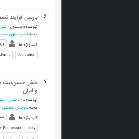
6.
بررسی فرآیند تصف
نویسنده مسئول
:
شیر
مجله
:
فقه و حقوق خص
ورش
کلیدواژه ها
:
stemic
liquidation
7.
نقش حسن‌‌نیت در 
و ایران
نویسنده
:
حسینی، سی
مجله
:
پژوهش تطبیقی حق
خس
کلیدواژه ها
:
 Possessor Liability