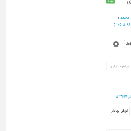
ی
مقاله
 محمد
؛
)
Jo
پیشنهاد دیگران
از 3614 تا
اوراق بهادار