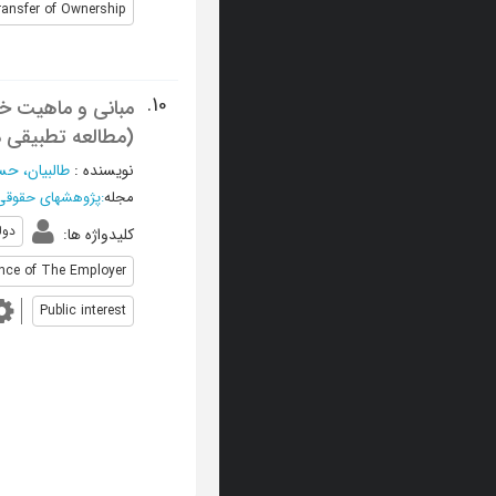
ansfer of Ownership
10.
مبانی و ماهیت خات
(مطالعه تطبیقی د
نویسنده
:
طالبیان، ح
مجله
:
پژوهشهای حقوقی
دو
کلیدواژه ها
:
nce of The Employer
Public interest