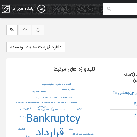
پایگاه های ما
دانلود فهرست مقالات نویسنده
کلیدواژه های مرتبط
 (تعداد
ه)
اشخاص حقوقی حقوق عمومی
مضاربه محض
نظریه خسارت
-پژوهشی 40
Convenience of The Employer
توقف
Analysis of Relationship between Directors and Corporation
ارزش اسمی
بآ
مبانی
قانون مدنی
Damages
ادغام یکجانبه
Bankruptcy
وکالت
قرارداد
مبانی
فعالیت
شرکت بیمۀ سپردة فدرال
جبران