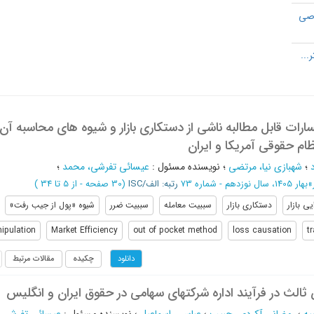
وصی
ات قابل مطالبه ناشی از دستکاری بازار و شیوه های محاسبه آن ه
ام حقوقی آمریکا و ایران
؛
شهبازی نیا، مرتضی
؛
نویسنده مسئول
:
عیسائی تفرشی، محمد
؛
»
بهار 1405، سال نوزدهم - شماره 73
رتبه: الف/ISC
(‎30 صفحه -
از 5 تا 34
)
یی بازار
دستکاری بازار
سببیت معامله
سببیت ضرر
شیوه «پول از جیب رفت»
ipulation
Market Efficiency
out of pocket method
loss causation
t
چکیده
مقالات مرتبط
دانلود
الث در فرآیند اداره شرکتهای سهامی در حقوق ایران و انگلیس