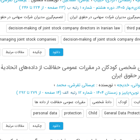
یه
؛
رمضانی آکردی، حبیب
؛
عباسی، اسماعیل
؛
نویسنده مسئول
:
عیسائی تفرشی،
ادی
»
بهار 1405، دوره هشتم - شماره 1
رتبه: ب
(‎23 صفحه -
از 224 تا 246
)
یم‌گیری مدیران شرکت سهامی در حقوق ایران
تصمیم‌گیری مدیران شرکت سهامی در حقو
decision-making of joint stock company directors in Iranian law
third pa
managing joint stock companies
decision-making of joint stock company dire
چکیده
مقالات مرتبط
دانلود
ی شخصی کودکان در مقررات عمومی حفاظت از داده‌های اتحادیۀ ا
 حقوق ایران
وانی، خدیجه
؛
نویسنده
:
عیسائی تفرشی، محمد
؛
نوین
»
پاییز و زمستان 1404 - شماره 12
رتبه: الف
(‎14 صفحه -
از 279 تا 292
)
یت
کودک
دادۀ شخصی
مقررات عمومی حفاظت از داده ها
personal data
protection
Child
General Data Protec
چکیده
مقالات مرتبط
دانلود