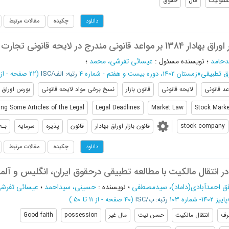
سئولیت
مال
حقوق
چکیده
مقالات مرتبط
دانلود
ونی مندرج در لایحه قانونی تجارت 1347
دحامد
؛
نویسنده مسئول
:
عیسائی تفرشی، محمد
؛
 تطبیقی
»
زمستان 1402، دوره بیست و هفتم - شماره 4
رتبه: الف/ISC
(‎22 صفحه -
از 1 تا 
عد قانونی
لایحه قانونی
قانون بازار
نسخ برخی مواد لایحه قانونی
بورس اوراق ب
ing Some Articles of the Legal
Legal Deadlines
Market Law
Stock Marke
stock company
قانون بازار اوراق بهادار
قانون
پذیره
سرمایه
بـه
چکیده
مقالات مرتبط
دانلود
نتقال مالکیت با مطالعه تطبیقی درحقوق ایران، انگلیس و آلم
ق احمدآبادی(داماد)، سیدمصطفی
؛
نویسنده
:
حسینی، سیداحمد
؛
عیسائی تفرش
پاییز 1402- شماره 103
رتبه: ب/ISC
(‎40 صفحه -
از 11 تا 50
)
رف
انتقال مالکیت
حسن نیت
مال غیر
possession
Good faith