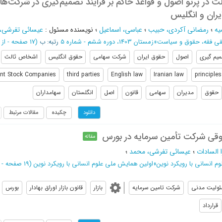
در پرتو اصول و قواعد حاکم بر فرایند تصمیم‌گیری در شرکت‌ها
ران و انگلیس
یه
؛
رمضانی آکردی، حبیب
؛
عباسی، اسماعیل
؛
نویسنده مسئول
:
عیسائی تفرشی،
قی فقه، حقوق و سیاست
»
زمستان 1403، دوره ششم - شماره 5
رتبه: ب
(‎17 صفحه -
از 89 تا 105
یم گیری
اصول
حقوق ایران
شرکت سهامی
حقوق انگلیس
اشخاص ثالث
int Stock Companies
third parties
English law
Iranian law
principles
حقوق
مدیران
سهامی
قانون
اصل
انگلستان
سهامداران
چکیده
مقالات مرتبط
دانلود
وقی شرکت تأمین سرمایه در بورس
مقاله
 السادات
؛
عیسائی تفرشی، محمد
؛
 انسانی با رویکرد نوین
»
اولین همایش ملی علوم انسانی با رویکرد نوین
(‎19 صفحه -
ولیت مدنی
شرکت تامین سرمایه
بازار
قانون بازار اوراق بهادار
بورس
قرارداد