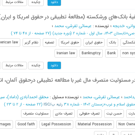
چکیده
مقالات مرتبط
دانلود
یۀ بانک‌های ورشکسته (مطالعۀ تطبیقی در حقوق امریکا و ایران)
وانی، خدیجه
؛
نویسنده
:
عیسائی تفرشی، محمد
؛
وصی
»
تابستان 1403، سال اول - شماره 2 (دوره جدید)
(‎27 صفحه -
از 48 تا 74
)
کستگی
بانک
حقوق ایران
حقوق امریکا
تصفیه
نظام گزیر
erican law
Iranian law
Bankruptcy
Bank
non sy
چکیده
مقالات مرتبط
دانلود
مسئولیت متصرف مال غیر با مطالعه تطبیقی درحقوق آلمان، ‌‌ا
داحمد
؛
عیسائی تفرشی، محمد
؛
نویسنده مسئول
:
محقق احمدآبادی (داماد)، س
وق اسلام و غرب
»
زمستان 1402 - شماره 38
رتبه: ب/ISC
(‎22 صفحه -
از 2 تا 23
)
ارت
حسن نیت
تصرف حقوقی
تصرف مادی
مسئولیت متصرف
mages
Good faith
Legal Possession
Material Possession
Non Owner