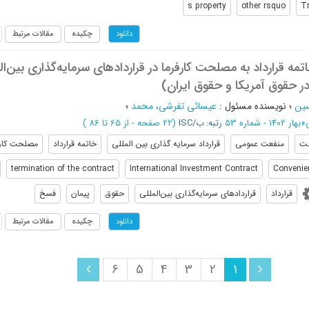
s property
other rsquo
Tr
چکیده
مقالات مرتبط
دانلود
مه‌ قرارداد به مصلحت کارفرما در قراردادهای سرمایه‌گذاری بین‌ال
ر حقوق آمریکا و حقوق ایران)
سین
؛
نویسنده مسئول
:
عیسائی تفرشی، محمد
؛
»
بهار 1402 - شماره 53
رتبه: ب/ISC
(‎22 صفحه -
از 65 تا 86
)
لت
منفعت عمومی
قرارداد سرمایه گذاری بین المللی
خاتمه قرارداد
مصلحت کارف
termination of the contract
International Investment Contract
Convenie
قرارداد
قراردادهای سرمایه‌گذاری بین‌المللی
حقوق
پیمان
فسخ
چکیده
مقالات مرتبط
دانلود
6
5
4
3
2
1