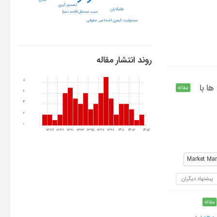
تصمیم گیری
طلبکاران
سبب مستقل اقامه دعوا
مسئولیت کیفری اشخاص حقوقی
روند انتشار مقاله
8
ا با
مقاله
6
4
2
0
1387
1389
1391
1393
1395
1397
1399
1401
1403
1405
Market Man
پیشنهاد دیگران
مقاله