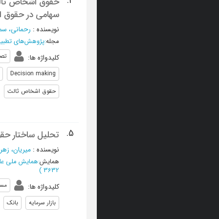
4.
حقوق اشخاص ثالث 
سهامی در حقوق ای
نویسنده
:
رحمانی، سم
مجله
:
پژوهش‌های تطبی
تصم
کلیدواژه ها
:
Decision making
حقوق اشخاص ثالث
5.
تحلیل ساختار حق
نویسنده
:
میریان، زهرا
همایش
:
همایش ملی علوم
)
3632
مسئ
کلیدواژه ها
:
بازار سرمایه
بانک