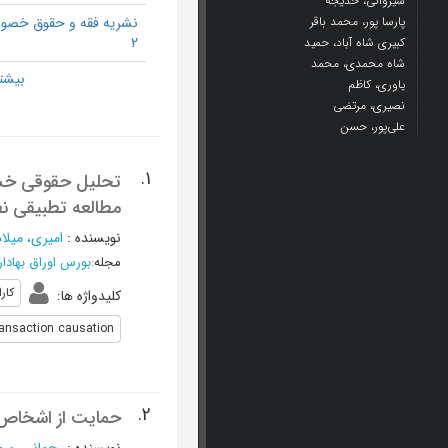
شیروانی، خدیجه
پارسا پور، محمد باقر
نشریه فقه و حقوق خص
2
کبیری شاه آباد، حمید
شاه محمدی، محمد
یاوری، کاظم
نصیری، مرتضی
علی‌پور، حسن
1.
تحلیل حقوقی خسار
مطالعه تطبیقی نظ
نویسنده
:
امیری، میلاد
مجله
:
بورس اوراق بهادار
کارا
کلیدواژه ها
:
ransaction causation
2.
حمایت از اشخاص ث