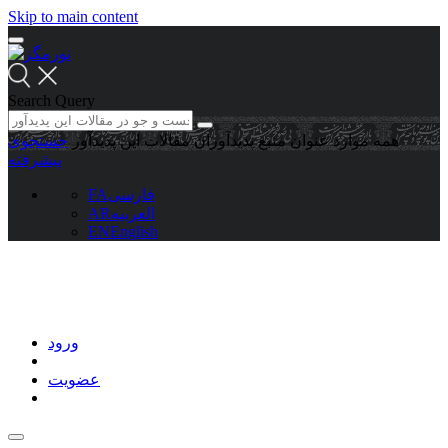
Skip to main content
Search Query
همه موارد
عنوان منبع
پدیدآوران
مقالات این پدیدآور
جستجوی
پیشرفته
فارسی
FA
العربیه
AR
EN
English
ورود
عضویت