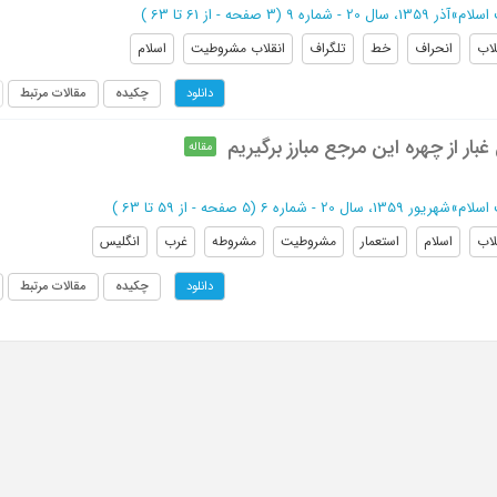
اسلام
»
آذر 1359، سال 20 - شماره 9
(‎3 صفحه -
از 61 تا 63
)
لاب
انحراف
خط
تلگراف
انقلاب مشروطیت
اسلام
چکیده
مقالات مرتبط
دانلود
بار از چهره این مرجع مبارز برگیریم
مقاله
اسلام
»
شهريور 1359، سال 20 - شماره 6
(‎5 صفحه -
از 59 تا 63
)
لاب
اسلام
استعمار
مشروطیت
مشروطه
غرب
انگلیس
چکیده
مقالات مرتبط
دانلود