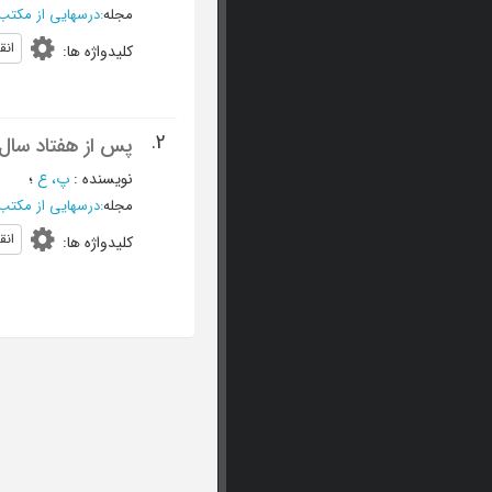
مجله
:
درسهایی از مکتب 
انق
کلیدواژه ها
:
2.
پس از هفتاد سال غ
نویسنده
:
پ، ع
؛
مجله
:
درسهایی از مکتب 
انق
کلیدواژه ها
: