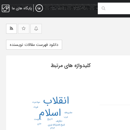
پایگاه های ما
دانلود فهرست مقالات نویسنده
کلیدواژه های مرتبط
انقلاب
مهاجرت
اسلام
فریاد
مشروطه
غرب
تاریخ
حکومت
تلگراف
متن
شیخ فضل‌الله نوری
مردم