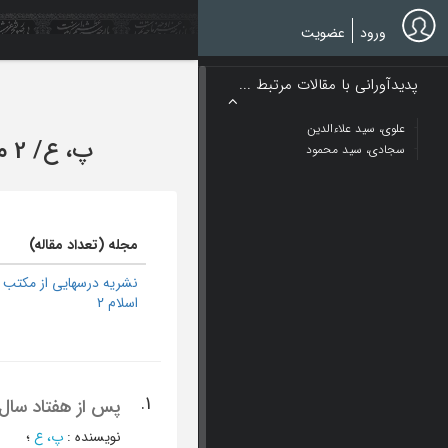
Ski
t
ورود
عضویت
mai
conten
پدیدآورانی با مقالات مرتبط ...
علوی، سید علاءالدین
پ، ع
/
2 مقاله
سجادی، سید محمود
مجله (تعداد مقاله)
نشریه درسهایی از مکتب
اسلام 2
1.
پس از هفتاد سال..(2): خطر انحراف در انقلاب 
نویسنده
:
پ، ع
؛