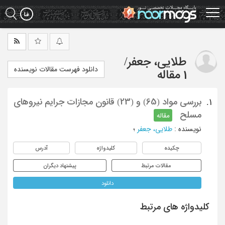
Ski
t
mai
conten
طلایی، جعفر
/
دانلود فهرست مقالات نویسنده
1 مقاله
بررسی مواد (65) و (23) قانون مجازات جرایم نیروهای
1.
مسلح
مقاله
نویسنده
:
طلایی، جعفر
؛
چکیده
کلیدواژه
آدرس
مقالات مرتبط
پیشنهاد دیگران
دانلود
کلیدواژه های مرتبط