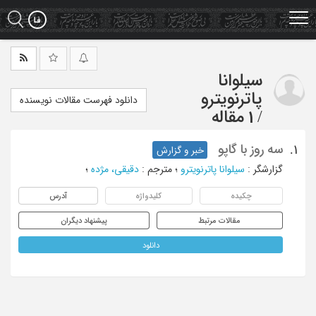
Ski
t
mai
conten
سیلوانا
پاترنویترو
دانلود فهرست مقالات نویسنده
/
1 مقاله
سه روز با گاپو
1.
خبر و گزارش
گزارشگر
:
سیلوانا پاترنویترو
؛
مترجم
:
دقیقی، مژده
؛
چکیده
کلیدواژه
آدرس
مقالات مرتبط
پیشنهاد دیگران
دانلود