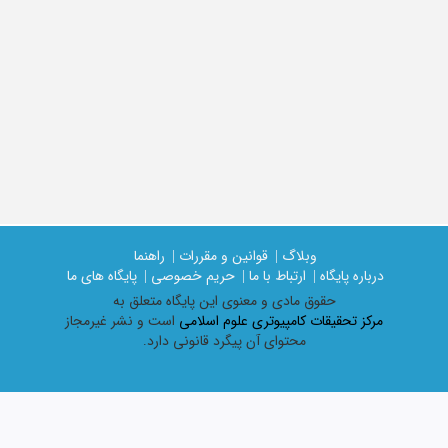
وبلاگ |
قوانین و مقررات |
راهنما
درباره پایگاه |
ارتباط با ما |
حریم خصوصی |
پایگاه های ما
حقوق مادی و معنوی اين پايگاه متعلق به
مرکز تحقیقات کامپیوتری علوم اسلامی
است و نشر غیرمجاز
محتوای آن پیگرد قانونی دارد.