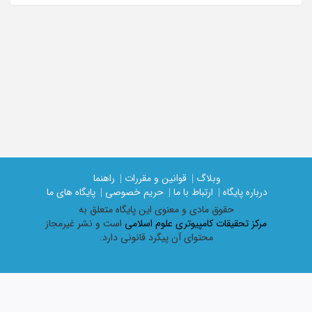
وبلاگ |
قوانین و مقررات |
راهنما
درباره پایگاه |
ارتباط با ما |
حریم خصوصی |
پایگاه های ما
حقوق مادی و معنوی اين پايگاه متعلق به
مرکز تحقیقات کامپیوتری علوم اسلامی
است و نشر غیرمجاز
محتوای آن پیگرد قانونی دارد.