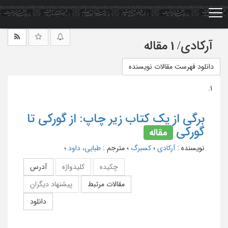
Ski
t
mai
conten
آرکادی
/
1 مقاله
دانلود فهرست مقالات نویسنده
1.
برگی از یک کتاب زیر چاپ: از گورکی تا
گورکی
مقاله
نویسنده
:
آرکادی
؛
کسبرگ
؛
مترجم
:
طبایی، داود
؛
چکیده
کلیدواژه
آدرس
مقالات مرتبط
پیشنهاد دیگران
دانلود