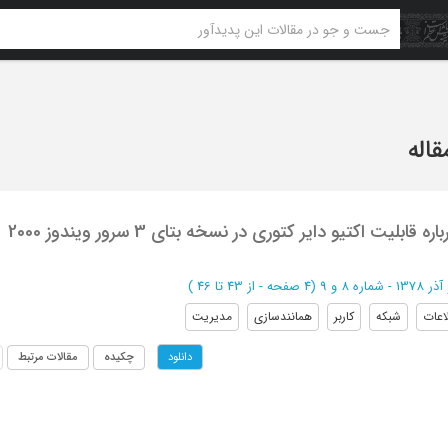
بلیت اکتیو دایر کتوری در نسخه بتای 3 سرور ویندوز 2000
- شماره 8 و 9
(‎4 صفحه -
از 43 تا 46
)
اعات
شبکه
کاربر
همانندسازی
مدیریت
چکیده
مقالات مرتبط
دانلود