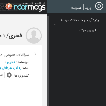
Ski
t
ورود
عضویت
mai
conten
پدیدآورانی با مقالات مرتبط ...
اللهیاری، سوگند
فخری
/
1 مقاله
1.
سؤالات عمومی درباره قا
نویسنده
:
فخری
؛
مجله
:
ره آورد نور
»
آبان و آذر 1378 
اطل
کلیدواژه ها
: