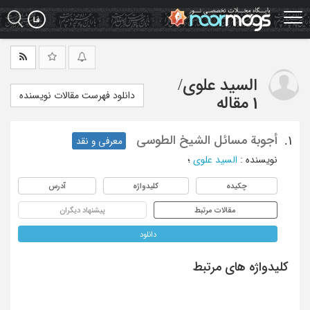
Ski
t
mai
conten
السید علوی
/
دانلود فهرست مقالات نویسنده
1 مقاله
أجوبة مسائل الشیخ الطوسی
1.
معرفی و نقد
نویسنده
:
السید علوی
؛
چکیده
کلیدواژه
آدرس
مقالات مرتبط
پیشنهاد دیگران
دانلود
کلیدواژه های مرتبط