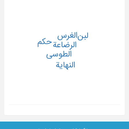
الغرس
لبن
حکم
الرضاعة
الطوسی
النهایة