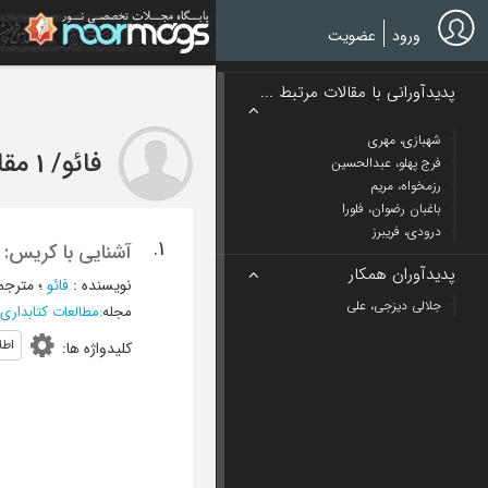
Ski
t
ورود
عضویت
mai
conten
پدیدآورانی با مقالات مرتبط ...
شهبازی، مهری
فائو
/
1 مقاله
فرج پهلو، عبدالحسین
رزمخواه، مریم
باغبان رضوان، فلورا
درودی، فریبرز
1.
آشنایی با کریس: 
پدیدآوران همکار
نویسنده
:
فائو
؛
مترجم
جلالی دیزجی، علی
مجله
:
مطالعات کتابداری
اطل
کلیدواژه ها
: