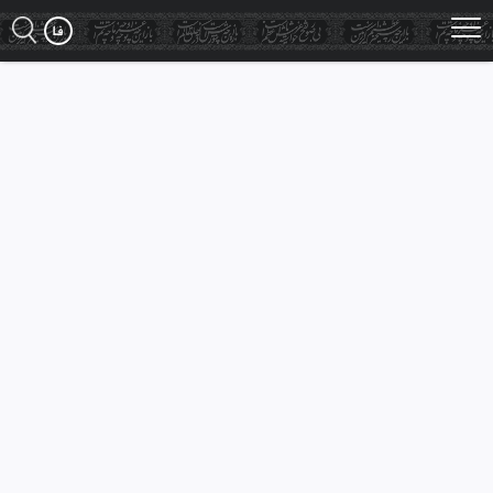
Ski
t
mai
conten