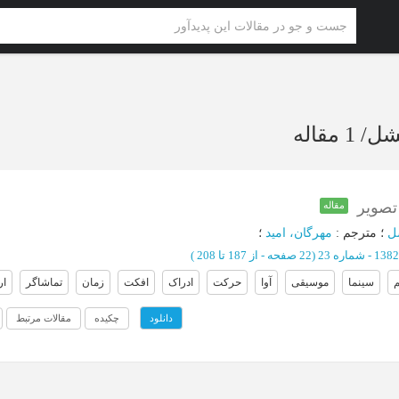
شل
/
1 مقاله
تصویر
مقاله
ل
؛
مترجم
:
مهرگان، امید
؛
(‎22 صفحه -
از 187 تا 208
)
م
سینما
موسیقی
آوا
حرکت
ادراک
افکت
زمان
تماشاگر
ا
چکیده
مقالات مرتبط
دانلود