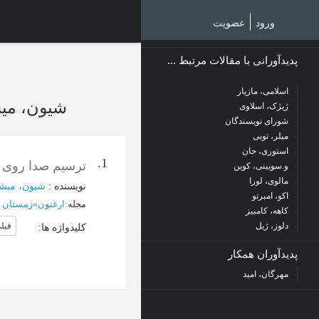
Ski
t
ورود
عضویت
mai
conten
پدیدآورانی با مقالات مرتبط ...
اسلامی، مازیار
شیون، می
ژیژک، اسلاوی
شورای نویسندگان
میلر، توبی
استوری، جان
1.
ترسیم صدا روی 
و.سویینی، کوین
مالوی، لورا
نویسنده
:
شیون، میش
اکو، امبرتو
مجله
:
ارغنون
»
زمستان 1382 - شماره 23
کاهه، کامبیز
دلوز، ژیل
فیل
کلیدواژه ها
:
پدیدآوران همکار
مهرگان، امید