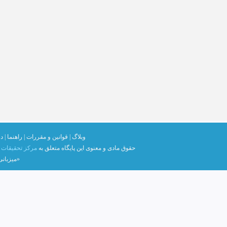
وبلاگ |
قوانین و مقررات |
راهنما |
در
حقوق مادی و معنوی اين پايگاه متعلق به
مرکز تحقیقات ک
«میزبان