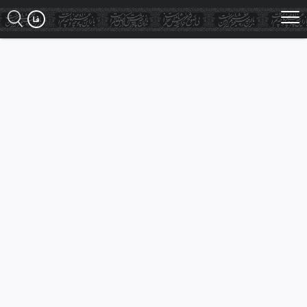
Ski
t
mai
conten