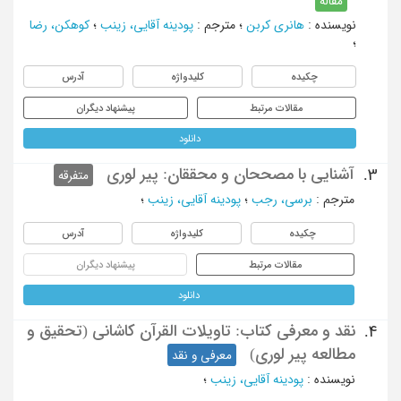
مقاله
نویسنده
:
هانری کربن
؛
مترجم
:
پودینه آقایی، زینب
؛
کوهکن، رضا
؛
چکیده
کلیدواژه
آدرس
مقالات مرتبط
پیشنهاد دیگران
دانلود
آشنایی با مصححان و محققان: پیر لوری
3.
متفرقه
مترجم
:
برسی، رجب
؛
پودینه آقایی، زینب
؛
چکیده
کلیدواژه
آدرس
مقالات مرتبط
پیشنهاد دیگران
دانلود
نقد و معرفی کتاب: تاویلات القرآن کاشانی (تحقیق و
4.
مطالعه پیر لوری)
معرفی و نقد
نویسنده
:
پودینه آقایی، زینب
؛