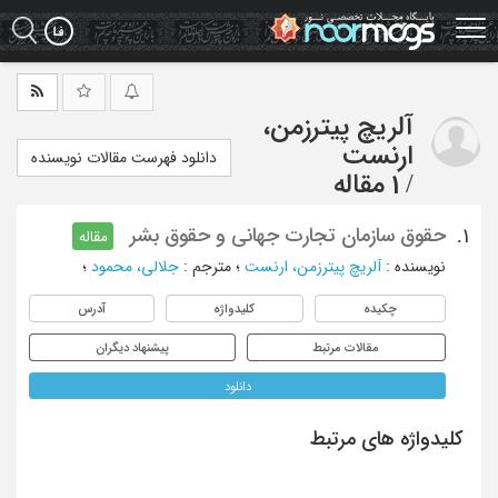
Ski
t
mai
conten
آلریچ پیترزمن،
ارنست
دانلود فهرست مقالات نویسنده
/
1 مقاله
حقوق سازمان تجارت جهانی و حقوق بشر
1.
مقاله
نویسنده
:
آلریچ پیترزمن، ارنست
؛
مترجم
:
جلالی، محمود
؛
چکیده
کلیدواژه
آدرس
مقالات مرتبط
پیشنهاد دیگران
دانلود
کلیدواژه های مرتبط