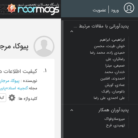
Ski
t
ورود
عضویت
mai
conten
پدیدآورانی با مقالات مرتبط ...
ابراهیمی، ابراهیم
پیوکا، مرج
خوش طینت، محسن
حمیدی زاده، محمد رضا
رضائیان، علی
صمیعی، میترا
1.
کیفیت اطلاعات در
خندان، محمد
احمدوند، افشین
نویسنده
:
پیوکا، مرجان
عمادی، کورش
مجله
:
گنجینه اسناد
»
پاييز 1384 - شم
باغومیان، رافیک
کیف
علی احمدی، علی رضا
کلیدواژه ها
:
پدیدآوران همکار
میروسلاوفواک
تهمیدی، فرح