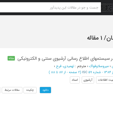
ان
/
1 مقاله
 سیستمهای اطلاع رسانی آرشیوی سنتی و الکترونیکی
مقاله
؛
میروسلاوفواک
؛
مترجم
:
تهمیدی، فرح
؛
اره 59
ISC
(‎2 صفحه -
از 87 تا 88
)
یت اطلاعات
آرشیوی
اسناد
چکیده
مقالات مرتبط
دانلود