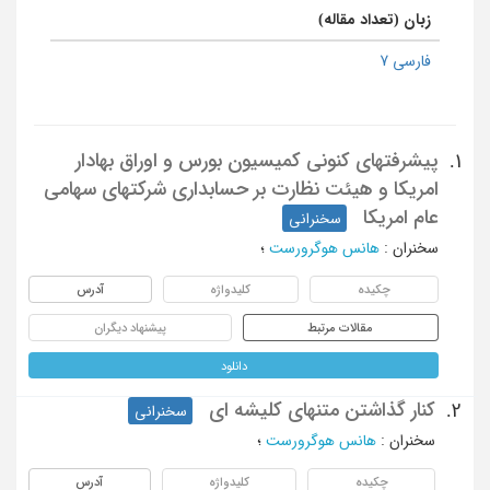
زبان (تعداد مقاله)
فارسی 7
پیشرفتهای کنونی کمیسیون بورس و اوراق بهادار
1.
امریکا و هیئت نظارت بر حسابداری شرکتهای سهامی
عام امریکا
سخنرانی
سخنران
:
هانس هوگرورست
؛
چکیده
کلیدواژه
آدرس
مقالات مرتبط
پیشنهاد دیگران
دانلود
کنار گذاشتن متنهای کلیشه ای
2.
سخنرانی
سخنران
:
هانس هوگرورست
؛
چکیده
کلیدواژه
آدرس