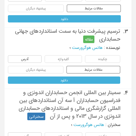
مقالات مرتبط
پیشنهاد دیگران
دانلود
ترسیم پیشرفت دنیا به سمت استانداردهای جهانی
3.
حسابداری
مقاله
نویسنده
:
هانس هوگرورست
؛
چکیده
کلیدواژه
آدرس
مقالات مرتبط
پیشنهاد دیگران
دانلود
سمینار بین المللی انجمن حسابداران اندونزی و
4.
فدراسیون حسابداران آ سه آن استانداردهای بین
المللی گزارشگری مالی و استانداردهای حسابداری
اندونزی در سال 2013 و پس از آن
سخنرانی
سخنران
:
هانس هوگرورست
؛