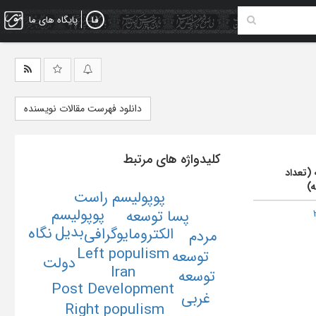
پایگاه های ما
دانلود فهرست مقالات نویسنده
کلیدواژه های مرتبط
 (تعداد
ه)
پوپولیسم راست
پوپولیسم
پسا توسعه
بدیل
نگاه
الکترومایوگرافی
مردم
Left populism
توسعه
دولت
Iran
توسعه
Post Development
غربی
Right populism