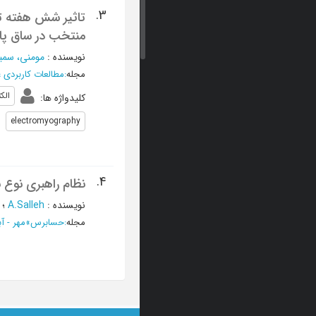
3.
تاثیر شش هفته تم
منتخب در ساق پای
نویسنده
:
مومنی، سمی
مجله
:
مطالعات کاربردی 
الک
کلیدواژه ها
:
electromyography
4.
نظام راهبری نوع 
نویسنده
:
A.Salleh
؛
مجله
:
حسابرس
»
مهر - آبان 1391 - 