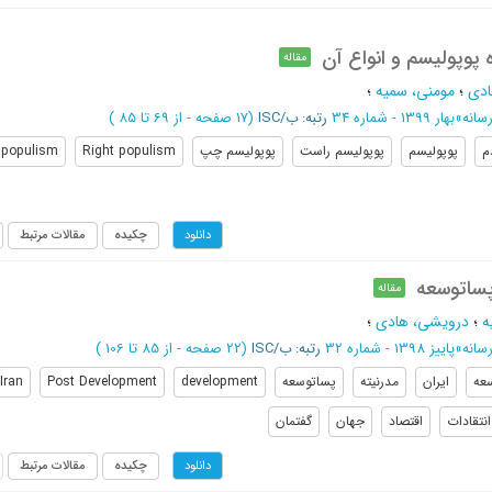
ه پوپولیسم و انواع آن
مقاله
ادی
؛
مومنی، سمیه
؛
سانه
»
بهار 1399 - شماره 34
رتبه: ب/ISC
(‎17 صفحه -
از 69 تا 85
)
م
پوپولیسم
پوپولیسم راست
پوپولیسم چپ
Right populism
t populism
چکیده
مقالات مرتبط
دانلود
ساتوسعه
مقاله
ه
؛
درویشی، هادی
؛
سانه
»
پاییز 1398 - شماره 32
رتبه: ب/ISC
(‎22 صفحه -
از 85 تا 106
)
عه
ایران
مدرنیته
پساتوسعه
development
Post Development
Iran
انتقادات
اقتصاد
جهان
گفتمان
چکیده
مقالات مرتبط
دانلود