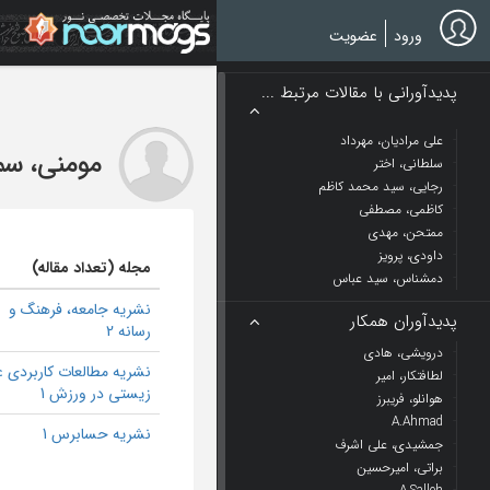
Ski
t
ورود
عضویت
mai
conten
پدیدآورانی با مقالات مرتبط ...
علی مرادیان، مهرداد
مومنی، سم
سلطانی، اختر
رجایی، سید محمد کاظم
کاظمی، مصطفی
ممتحن، مهدی
داودی، پرویز
مجله (تعداد مقاله)
دمشناس، سید عباس
نشریه جامعه، فرهنگ و
پدیدآوران همکار
رسانه 2
درویشی، هادی
نشریه مطالعات کاربردی ع
لطافتکار، امیر
زیستی در ورزش 1
هوانلو، فریبرز
A.Ahmad
نشریه حسابرس 1
جمشیدی، علی اشرف
براتی، امیرحسین