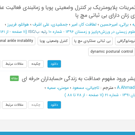
رینات پلایومتریک بر کنترل وضعیتی پویا و زمانبندی فعالیت ع
 زنان دارای بی ثباتی مچ پا
ه
؛
براتی، امیرحسین
؛
لطافت کار، امیر
؛
جمشیدی، علی اشرف
؛
هوانلو، فریبرز
؛
علوم زیستی در ورزش
»
پاییز و زمستان 1396 - شماره 10
رتبه: ب/ISC
(‎11 صفحه -
از 161 تا 171
ترومایوگرافی
بی ثباتی عملکردی مچ پا
کنترل وضعیتی پویا
onal ankle instability
dynamic postural control
چکیده
مقالات مرتبط
دانلود
بشر ورود مفهوم صداقت به زندگی حسابداران حرفه ای
مقاله
A.Ahmad
؛
مترجم
:
تاجیانی، مسعود
؛
مومنی، سمیه
؛
شماره 61
(‎11 صفحه -
از 78 تا 88
)
چکیده
مقالات مرتبط
دانلود