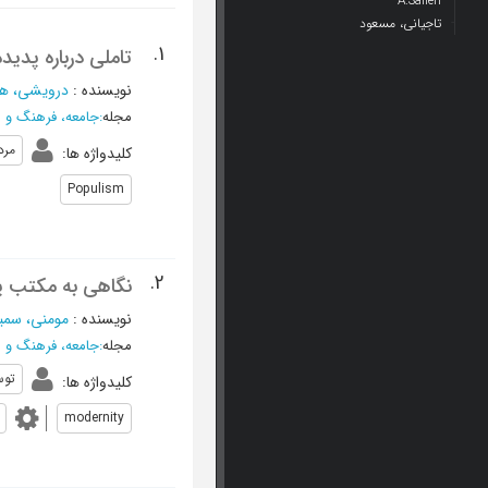
A.Salleh
تاجیانی، مسعود
1.
تاملی درباره پدید
نویسنده
:
درویشی، ه
مجله
:
جامعه، فرهنگ و ر
مرد
کلیدواژه ها
:
Populism
2.
نگاهی به مکتب پ
نویسنده
:
مومنی، سمی
مجله
:
جامعه، فرهنگ و ر
توس
کلیدواژه ها
:
modernity